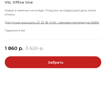
VSL Office One
Новые, в наличии на складе. Отгрузка на следующий день после
оплаты.
Доступные мощности: 23, 29, 36, 41 Вт. Цветовая температура: 5000К
Гарантия 5 лет
1 860
р.
3 520
р.
Забрать
Светильники ФЕРЕКС серии
FHB
(Fereks
HighBay) – это флагман профессиональной
промышленной линейки и большое