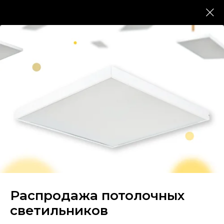
Главная страница
/
Каталог светильников
/
Промышленные светильники
/
Светильники ФЕРЕКС FA
Светильники ФЕРЕКС FA
Мощность 20 Ватт. Для освещения
производственных и хозяйственных
помещений, а также других объектов, где
требуется равномерный неяркий свет. Защита
IP66
Распродажа потолочных
светильников