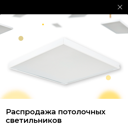
Главная страница
/
Каталог светильников
/
Уличные светильники
/
Светильники RAYLUX R-Lux HQ400
Светильники RAYLUX R-
Lux HQ400
Снято с производства.
Подобрать аналог
Мощность от 50 до 100 Вт. Для
освещения
исторических улиц городов, парков и
скверов.
Защита IP65. КСС широкая боковая
Распродажа потолочных
светильников