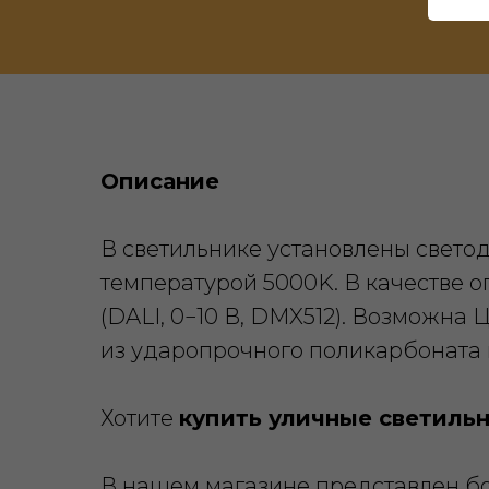
Описание
В светильнике установлены свето
температурой 5000K. В качестве
(DALI, 0−10 В, DMX512). Возможна
из ударопрочного поликарбоната и
Хотите
купить уличные светиль
В нашем магазине представлен б