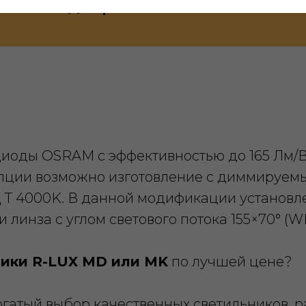
Подобрать светильники
диоды OSRAM с эффективностью до 165 Лм/В
 опции возможно изготовление с диммируе
 Ц Т 4000K. В данной модификации установ
 линза с углом светового потока 155×70° (W
ники R-LUX MD или MK
по лучшей цене?
огатый выбор качественных светильников,