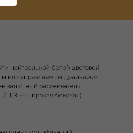
т и нейтральной белой цветовой
мым или управляемым драйвером
лен защитный рассеиватель
L / Ш9 — широкая боковая).
 различных модификаций