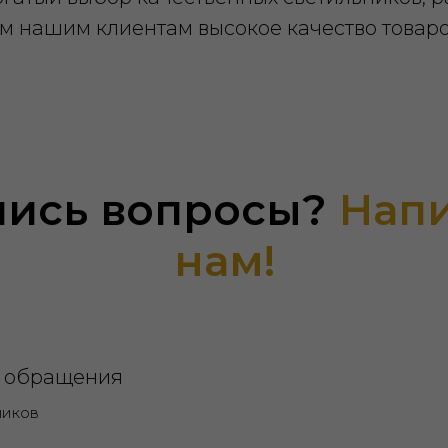
м нашим клиентам высокое качество товаров
лись вопросы?
Нап
нам!
у обращения
ников