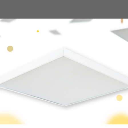
компании
Каталог светильников
Проекты
Контакты
ов
Уличные светильники
Светильники RAYLUX 
/
/
AYLUX R-Lux
 аналог
у IP67