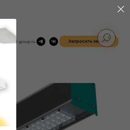
Запросить звонок
office@ist-group.ru
R-Lux MK