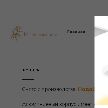
Главная
О 
Главная страница
Каталог светильник
/
Светильники R
MK
Снято с производства.
Подобрать
Алюминиевый корпус имеет защит