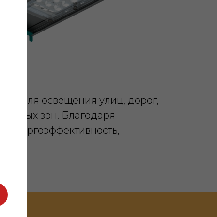
ние для освещения улиц, дорог,
еходных зон. Благодаря
ю энергоэффективность,